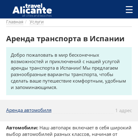
Перейти к основному содержанию
☰
Главная
Услуги
ГОРОДА
СПРАВОЧНАЯ
Аренда транспорта в Испании
ПИТАНИЕ
ПРОЖИВАНИЕ
Добро пожаловать в мир бесконечных
ПЛЯЖИ
возможностей и приключений с нашей услугой
ДОСТОПРИМЕЧАТЕЛЬНОСТИ
аренды транспорта в Испании! Мы предлагаем
КЕМПИНГ
разнообразные варианты транспорта, чтобы
КОМАРКИ (РАЙОНЫ)
сделать ваше путешествие комфортным, удобным
РЕЦЕПТЫ
и запоминающимся.
ПРЕДЛОЖЕНИЯ
Аренда автомобиля
СТАТЬИ
1 адрес
УСЛУГИ
Автомобили:
Наш автопарк включает в себя широкий
выбор автомобилей разных классов, начиная от