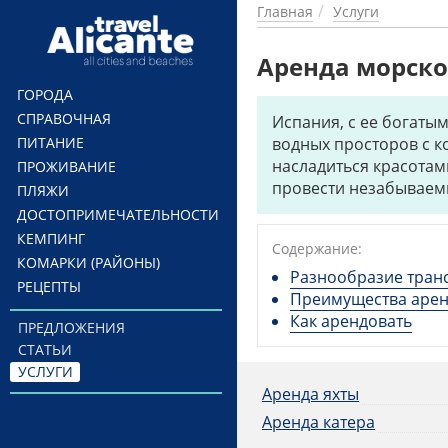
Перейти к основному содержанию
Главная
Услуги
Аренда морско
ГОРОДА
СПРАВОЧНАЯ
Испания, с ее богаты
ПИТАНИЕ
водных просторов с к
насладиться красотам
ПРОЖИВАНИЕ
провести незабываем
ПЛЯЖИ
ДОСТОПРИМЕЧАТЕЛЬНОСТИ
КЕМПИНГ
Содержание:
КОМАРКИ (РАЙОНЫ)
Разнообразие тран
РЕЦЕПТЫ
Преимущества арен
Как арендовать
ПРЕДЛОЖЕНИЯ
СТАТЬИ
УСЛУГИ
Аренда яхты
Аренда катера