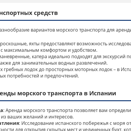
нспортных средств
азнообразие вариантов морского транспорта для аренды
и роскошные, яхты предоставляют возможность исследов
 с максимальным комфортом и удобством.
 маневренные, катера идеально подходят для экскурсий
 также для занимательных водных развлечений.
их гребных лодок до просторных моторных лодок – в Ис
бых потребностей и предпочтений.
енды морского транспорта в Испании
да
: Аренда морского транспорта позволяет вам определи
 из ваших желаний и интересов.
атления
: Исследование испанского побережья с моря о
ости для открытия скрытых мест и уединенных бухт, ко