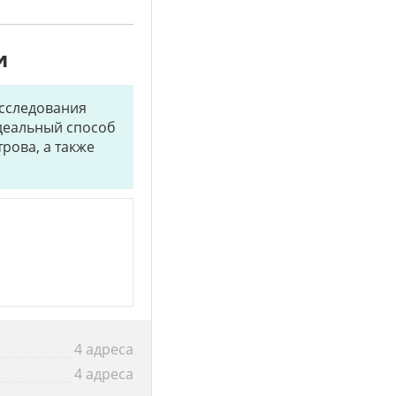
и
исследования
идеальный способ
рова, а также
4 адреса
4 адреса