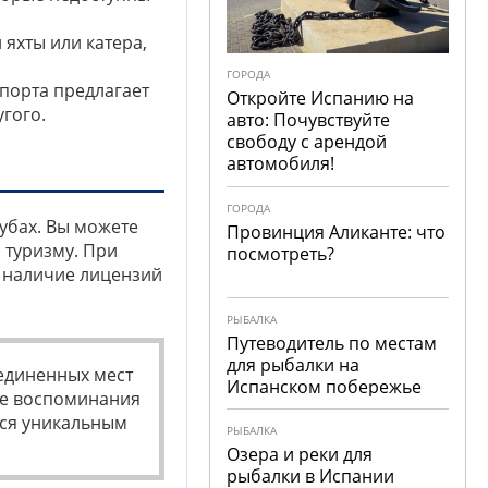
яхты или катера,
ГОРОДА
спорта предлагает
Откройте Испанию на
гого.
авто: Почувствуйте
свободу с арендой
автомобиля!
ГОРОДА
убах. Вы можете
Провинция Аликанте: что
 туризму. При
посмотреть?
е наличие лицензий
РЫБАЛКА
Путеводитель по местам
для рыбалки на
уединенных мест
Испанском побережье
ые воспоминания
ься уникальным
РЫБАЛКА
Озера и реки для
рыбалки в Испании