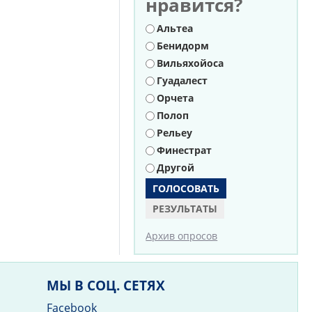
нравится?
Варианты
Альтеа
Бенидорм
Вильяхойоса
Гуадалест
Орчета
Полоп
Рельеу
Финестрат
Другой
РЕЗУЛЬТАТЫ
Архив опросов
МЫ В СОЦ. СЕТЯХ
Facebook