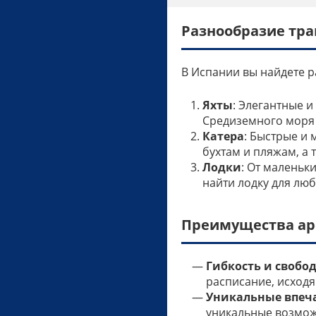
Разнообразие тра
В Испании вы найдете р
Яхты
: Элегантные 
Средиземного моря
Катера
: Быстрые и
бухтам и пляжам, а
Лодки
: От маленьк
найти лодку для лю
Преимущества ар
Гибкость и свобо
расписание, исходя
Уникальные впеч
уникальные возможн