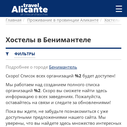
Перейти к основному содержанию
☰
Главная
Проживание в провинции Аликанте
Хостелы
ГОРОДА
СПРАВОЧНАЯ
Хостелы в Бенимантеле
ПИТАНИЕ
ПРОЖИВАНИЕ
ПЛЯЖИ
ФИЛЬТРЫ
ДОСТОПРИМЕЧАТЕЛЬНОСТИ
КЕМПИНГ
Подробнее о городе
Бенимантель
КОМАРКИ (РАЙОНЫ)
Скоро! Список всех организаций
%2
будет доступен!
РЕЦЕПТЫ
Мы работаем над созданием полного списка
организаций
%2
. Скоро вы сможете найти здесь
ПРЕДЛОЖЕНИЯ
информацию о всех заведениях. Пожалуйста,
СТАТЬИ
оставайтесь на связи и следите за обновлениями!
УСЛУГИ
Пока вы ждете, не забудьте познакомиться с уже
доступными предложениями нашего сайта. Мы
уверены, что вы найдете здесь множество интересных