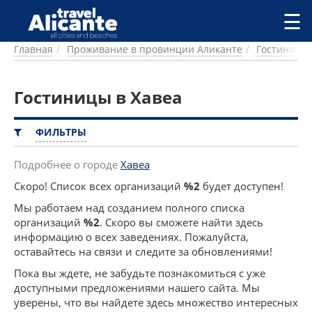
Перейти к основному содержанию
☰
Главная
Проживание в провинции Аликанте
Гостиницы
ГОРОДА
СПРАВОЧНАЯ
Гостиницы в Хавеа
ПИТАНИЕ
ПРОЖИВАНИЕ
ПЛЯЖИ
ФИЛЬТРЫ
ДОСТОПРИМЕЧАТЕЛЬНОСТИ
КЕМПИНГ
Подробнее о городе
Хавеа
КОМАРКИ (РАЙОНЫ)
Скоро! Список всех организаций
%2
будет доступен!
РЕЦЕПТЫ
Мы работаем над созданием полного списка
организаций
%2
. Скоро вы сможете найти здесь
ПРЕДЛОЖЕНИЯ
информацию о всех заведениях. Пожалуйста,
СТАТЬИ
оставайтесь на связи и следите за обновлениями!
УСЛУГИ
Пока вы ждете, не забудьте познакомиться с уже
доступными предложениями нашего сайта. Мы
уверены, что вы найдете здесь множество интересных