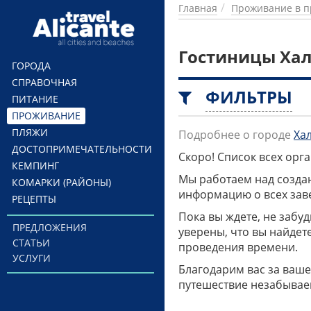
Перейти к основному содержанию
Главная
Проживание в п
Гостиницы Ха
ГОРОДА
СПРАВОЧНАЯ
ФИЛЬТРЫ
ПИТАНИЕ
ПРОЖИВАНИЕ
ПЛЯЖИ
Подробнее о городе
Ха
ДОСТОПРИМЕЧАТЕЛЬНОСТИ
Скоро! Список всех ор
КЕМПИНГ
Мы работаем над созда
КОМАРКИ (РАЙОНЫ)
информацию о всех заве
РЕЦЕПТЫ
Пока вы ждете, не забу
ПРЕДЛОЖЕНИЯ
уверены, что вы найдет
СТАТЬИ
проведения времени.
УСЛУГИ
Благодарим вас за ваше
путешествие незабывае