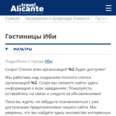
Перейти к основному содержанию
☰
Главная
Проживание в провинции Аликанте
Гостиницы
ГОРОДА
СПРАВОЧНАЯ
Гостиницы Иби
ПИТАНИЕ
ПРОЖИВАНИЕ
ПЛЯЖИ
ФИЛЬТРЫ
ДОСТОПРИМЕЧАТЕЛЬНОСТИ
КЕМПИНГ
Подробнее о городе
Иби
КОМАРКИ (РАЙОНЫ)
Скоро! Список всех организаций
%2
будет доступен!
РЕЦЕПТЫ
Мы работаем над созданием полного списка
организаций
%2
. Скоро вы сможете найти здесь
ПРЕДЛОЖЕНИЯ
информацию о всех заведениях. Пожалуйста,
СТАТЬИ
оставайтесь на связи и следите за обновлениями!
УСЛУГИ
Пока вы ждете, не забудьте познакомиться с уже
доступными предложениями нашего сайта. Мы
уверены, что вы найдете здесь множество интересных