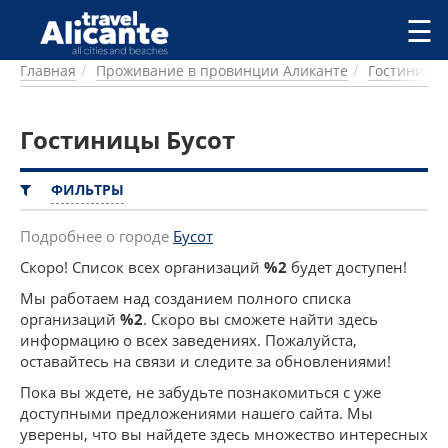
Перейти к основному содержанию
☰
Главная
Проживание в провинции Аликанте
Гостиницы
ГОРОДА
СПРАВОЧНАЯ
Гостиницы Бусот
ПИТАНИЕ
ПРОЖИВАНИЕ
ПЛЯЖИ
ФИЛЬТРЫ
ДОСТОПРИМЕЧАТЕЛЬНОСТИ
КЕМПИНГ
Подробнее о городе
Бусот
КОМАРКИ (РАЙОНЫ)
Скоро! Список всех организаций
%2
будет доступен!
РЕЦЕПТЫ
Мы работаем над созданием полного списка
организаций
%2
. Скоро вы сможете найти здесь
ПРЕДЛОЖЕНИЯ
информацию о всех заведениях. Пожалуйста,
СТАТЬИ
оставайтесь на связи и следите за обновлениями!
УСЛУГИ
Пока вы ждете, не забудьте познакомиться с уже
доступными предложениями нашего сайта. Мы
уверены, что вы найдете здесь множество интересных