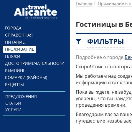
Перейти к основному содержанию
Главная
Проживание в п
Гостиницы в Б
ГОРОДА
СПРАВОЧНАЯ
ФИЛЬТРЫ
ПИТАНИЕ
ПРОЖИВАНИЕ
ПЛЯЖИ
Подробнее о городе
Бе
ДОСТОПРИМЕЧАТЕЛЬНОСТИ
Скоро! Список всех ор
КЕМПИНГ
Мы работаем над созда
КОМАРКИ (РАЙОНЫ)
информацию о всех заве
РЕЦЕПТЫ
Пока вы ждете, не забу
ПРЕДЛОЖЕНИЯ
уверены, что вы найдет
СТАТЬИ
проведения времени.
УСЛУГИ
Благодарим вас за ваше
путешествие незабывае