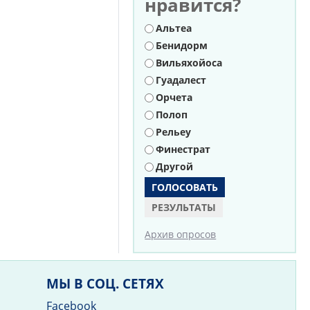
нравится?
Варианты
Альтеа
Бенидорм
Вильяхойоса
Гуадалест
Орчета
Полоп
Рельеу
Финестрат
Другой
РЕЗУЛЬТАТЫ
Архив опросов
МЫ В СОЦ. СЕТЯХ
Facebook