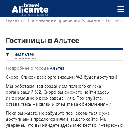
Перейти к основному содержанию
☰
Главная
Проживание в провинции Аликанте
Гостиницы
ГОРОДА
СПРАВОЧНАЯ
Гостиницы в Альтее
ПИТАНИЕ
ПРОЖИВАНИЕ
ПЛЯЖИ
ФИЛЬТРЫ
ДОСТОПРИМЕЧАТЕЛЬНОСТИ
КЕМПИНГ
Подробнее о городе
Альтеа
КОМАРКИ (РАЙОНЫ)
Скоро! Список всех организаций
%2
будет доступен!
РЕЦЕПТЫ
Мы работаем над созданием полного списка
организаций
%2
. Скоро вы сможете найти здесь
ПРЕДЛОЖЕНИЯ
информацию о всех заведениях. Пожалуйста,
СТАТЬИ
оставайтесь на связи и следите за обновлениями!
УСЛУГИ
Пока вы ждете, не забудьте познакомиться с уже
доступными предложениями нашего сайта. Мы
уверены, что вы найдете здесь множество интересных