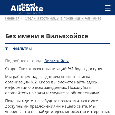
Перейти к основному содержанию
☰
Главная
Отели и гостиницы в провинции Аликанте
ГОРОДА
СПРАВОЧНАЯ
Без имени в Вильяхойосе
ПИТАНИЕ
ПРОЖИВАНИЕ
ПЛЯЖИ
ФИЛЬТРЫ
ДОСТОПРИМЕЧАТЕЛЬНОСТИ
КЕМПИНГ
Подробнее о городе
Вильяхойоса
КОМАРКИ (РАЙОНЫ)
Скоро! Список всех организаций
%2
будет доступен!
РЕЦЕПТЫ
Мы работаем над созданием полного списка
организаций
%2
. Скоро вы сможете найти здесь
ПРЕДЛОЖЕНИЯ
информацию о всех заведениях. Пожалуйста,
СТАТЬИ
оставайтесь на связи и следите за обновлениями!
УСЛУГИ
Пока вы ждете, не забудьте познакомиться с уже
доступными предложениями нашего сайта. Мы
уверены, что вы найдете здесь множество интересных