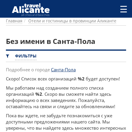
Перейти к основному содержанию
☰
Главная
Отели и гостиницы в провинции Аликанте
ГОРОДА
СПРАВОЧНАЯ
Без имени в Санта-Пола
ПИТАНИЕ
ПРОЖИВАНИЕ
ПЛЯЖИ
ФИЛЬТРЫ
ДОСТОПРИМЕЧАТЕЛЬНОСТИ
КЕМПИНГ
Подробнее о городе
Санта-Пола
КОМАРКИ (РАЙОНЫ)
Скоро! Список всех организаций
%2
будет доступен!
РЕЦЕПТЫ
Мы работаем над созданием полного списка
организаций
%2
. Скоро вы сможете найти здесь
ПРЕДЛОЖЕНИЯ
информацию о всех заведениях. Пожалуйста,
СТАТЬИ
оставайтесь на связи и следите за обновлениями!
УСЛУГИ
Пока вы ждете, не забудьте познакомиться с уже
доступными предложениями нашего сайта. Мы
уверены, что вы найдете здесь множество интересных