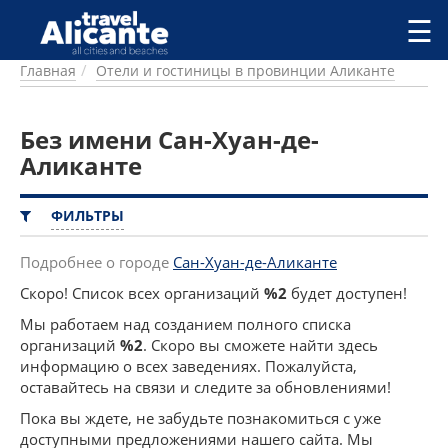
Перейти к основному содержанию
☰
Главная
Отели и гостиницы в провинции Аликанте
ГОРОДА
СПРАВОЧНАЯ
Без имени Сан-Хуан-де-
ПИТАНИЕ
ПРОЖИВАНИЕ
Аликанте
ПЛЯЖИ
ДОСТОПРИМЕЧАТЕЛЬНОСТИ
ФИЛЬТРЫ
КЕМПИНГ
КОМАРКИ (РАЙОНЫ)
Подробнее о городе
Сан-Хуан-де-Аликанте
РЕЦЕПТЫ
Скоро! Список всех организаций
%2
будет доступен!
Мы работаем над созданием полного списка
ПРЕДЛОЖЕНИЯ
организаций
%2
. Скоро вы сможете найти здесь
СТАТЬИ
информацию о всех заведениях. Пожалуйста,
УСЛУГИ
оставайтесь на связи и следите за обновлениями!
Пока вы ждете, не забудьте познакомиться с уже
доступными предложениями нашего сайта. Мы