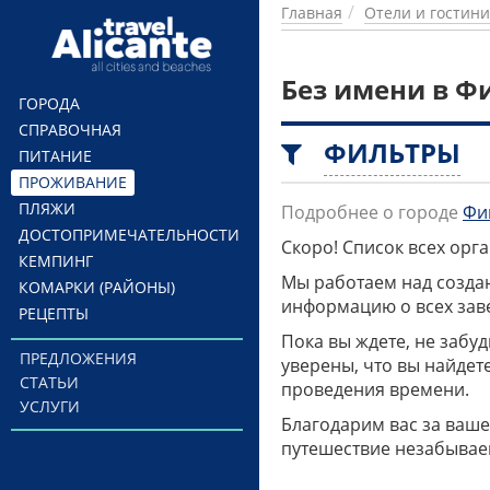
Перейти к основному содержанию
Главная
Отели и гостин
Без имени в Ф
ГОРОДА
СПРАВОЧНАЯ
ФИЛЬТРЫ
ПИТАНИЕ
ПРОЖИВАНИЕ
ПЛЯЖИ
Подробнее о городе
Фи
ДОСТОПРИМЕЧАТЕЛЬНОСТИ
Скоро! Список всех ор
КЕМПИНГ
Мы работаем над созда
КОМАРКИ (РАЙОНЫ)
информацию о всех заве
РЕЦЕПТЫ
Пока вы ждете, не забу
ПРЕДЛОЖЕНИЯ
уверены, что вы найдет
СТАТЬИ
проведения времени.
УСЛУГИ
Благодарим вас за ваше
путешествие незабывае