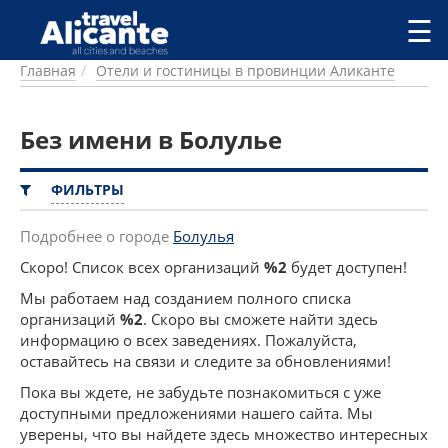
Перейти к основному содержанию
☰
Главная
Отели и гостиницы в провинции Аликанте
ГОРОДА
СПРАВОЧНАЯ
Без имени в Болулье
ПИТАНИЕ
ПРОЖИВАНИЕ
ПЛЯЖИ
ФИЛЬТРЫ
ДОСТОПРИМЕЧАТЕЛЬНОСТИ
КЕМПИНГ
Подробнее о городе
Болулья
КОМАРКИ (РАЙОНЫ)
Скоро! Список всех организаций
%2
будет доступен!
РЕЦЕПТЫ
Мы работаем над созданием полного списка
организаций
%2
. Скоро вы сможете найти здесь
ПРЕДЛОЖЕНИЯ
информацию о всех заведениях. Пожалуйста,
СТАТЬИ
оставайтесь на связи и следите за обновлениями!
УСЛУГИ
Пока вы ждете, не забудьте познакомиться с уже
доступными предложениями нашего сайта. Мы
уверены, что вы найдете здесь множество интересных