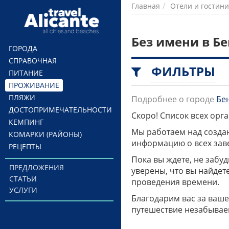
Перейти к основному содержанию
Главная
Отели и гостин
Без имени в Б
ГОРОДА
СПРАВОЧНАЯ
ФИЛЬТРЫ
ПИТАНИЕ
ПРОЖИВАНИЕ
ПЛЯЖИ
Подробнее о городе
Бе
ДОСТОПРИМЕЧАТЕЛЬНОСТИ
Скоро! Список всех ор
КЕМПИНГ
Мы работаем над созда
КОМАРКИ (РАЙОНЫ)
информацию о всех заве
РЕЦЕПТЫ
Пока вы ждете, не забу
ПРЕДЛОЖЕНИЯ
уверены, что вы найдет
СТАТЬИ
проведения времени.
УСЛУГИ
Благодарим вас за ваше
путешествие незабывае