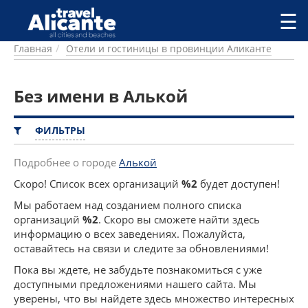
Перейти к основному содержанию
☰
Главная
Отели и гостиницы в провинции Аликанте
ГОРОДА
СПРАВОЧНАЯ
Без имени в Алькой
ПИТАНИЕ
ПРОЖИВАНИЕ
ПЛЯЖИ
ФИЛЬТРЫ
ДОСТОПРИМЕЧАТЕЛЬНОСТИ
КЕМПИНГ
Подробнее о городе
Алькой
КОМАРКИ (РАЙОНЫ)
Скоро! Список всех организаций
%2
будет доступен!
РЕЦЕПТЫ
Мы работаем над созданием полного списка
организаций
%2
. Скоро вы сможете найти здесь
ПРЕДЛОЖЕНИЯ
информацию о всех заведениях. Пожалуйста,
СТАТЬИ
оставайтесь на связи и следите за обновлениями!
УСЛУГИ
Пока вы ждете, не забудьте познакомиться с уже
доступными предложениями нашего сайта. Мы
уверены, что вы найдете здесь множество интересных