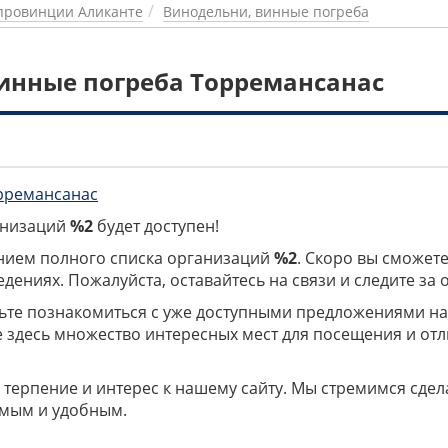
провинции Аликанте
Винодельни, винные погреба
инные погреба Торремансанас
рремансанас
ганизаций
%2
будет доступен!
нием полного списка организаций
%2
. Скоро вы сможете
дениях. Пожалуйста, оставайтесь на связи и следите за
дьте познакомиться с уже доступными предложениями н
е здесь множество интересных мест для посещения и от
 терпение и интерес к нашему сайту. Мы стремимся сдел
мым и удобным.