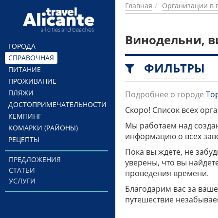
Перейти к основному содержанию
Главная
Организации в 
Винодельни, в
ГОРОДА
СПРАВОЧНАЯ
ФИЛЬТРЫ
ПИТАНИЕ
ПРОЖИВАНИЕ
ПЛЯЖИ
Подробнее о городе
То
ДОСТОПРИМЕЧАТЕЛЬНОСТИ
Скоро! Список всех ор
КЕМПИНГ
Мы работаем над созда
КОМАРКИ (РАЙОНЫ)
информацию о всех заве
РЕЦЕПТЫ
Пока вы ждете, не забу
ПРЕДЛОЖЕНИЯ
уверены, что вы найдет
СТАТЬИ
проведения времени.
УСЛУГИ
Благодарим вас за ваше
путешествие незабывае