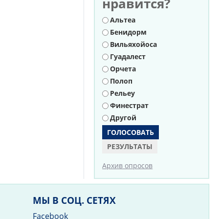
нравится?
Варианты
Альтеа
Бенидорм
Вильяхойоса
Гуадалест
Орчета
Полоп
Рельеу
Финестрат
Другой
РЕЗУЛЬТАТЫ
Архив опросов
МЫ В СОЦ. СЕТЯХ
Facebook