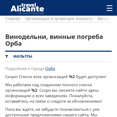
Перейти к основному содержанию
☰
Главная
Организации в провинции Аликанте
Винодельн
ГОРОДА
СПРАВОЧНАЯ
Винодельни, винные погреба
ПИТАНИЕ
ПРОЖИВАНИЕ
Орба
ПЛЯЖИ
ДОСТОПРИМЕЧАТЕЛЬНОСТИ
ФИЛЬТРЫ
КЕМПИНГ
КОМАРКИ (РАЙОНЫ)
Подробнее о городе
Орба
РЕЦЕПТЫ
Скоро! Список всех организаций
%2
будет доступен!
Мы работаем над созданием полного списка
ПРЕДЛОЖЕНИЯ
организаций
%2
. Скоро вы сможете найти здесь
СТАТЬИ
информацию о всех заведениях. Пожалуйста,
УСЛУГИ
оставайтесь на связи и следите за обновлениями!
Пока вы ждете, не забудьте познакомиться с уже
доступными предложениями нашего сайта. Мы