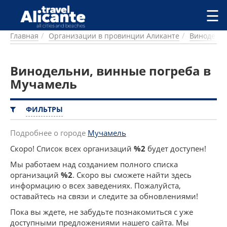
Перейти к основному содержанию
☰
Главная
Организации в провинции Аликанте
Винодельн
ГОРОДА
СПРАВОЧНАЯ
Винодельни, винные погреба в
ПИТАНИЕ
ПРОЖИВАНИЕ
Мучамель
ПЛЯЖИ
ДОСТОПРИМЕЧАТЕЛЬНОСТИ
ФИЛЬТРЫ
КЕМПИНГ
КОМАРКИ (РАЙОНЫ)
Подробнее о городе
Мучамель
РЕЦЕПТЫ
Скоро! Список всех организаций
%2
будет доступен!
Мы работаем над созданием полного списка
ПРЕДЛОЖЕНИЯ
организаций
%2
. Скоро вы сможете найти здесь
СТАТЬИ
информацию о всех заведениях. Пожалуйста,
УСЛУГИ
оставайтесь на связи и следите за обновлениями!
Пока вы ждете, не забудьте познакомиться с уже
доступными предложениями нашего сайта. Мы