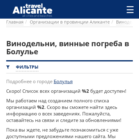
Перейти к основному содержанию
☰
Главная
Организации в провинции Аликанте
Винодельн
ГОРОДА
СПРАВОЧНАЯ
Винодельни, винные погреба в
ПИТАНИЕ
ПРОЖИВАНИЕ
Болулье
ПЛЯЖИ
ДОСТОПРИМЕЧАТЕЛЬНОСТИ
ФИЛЬТРЫ
КЕМПИНГ
КОМАРКИ (РАЙОНЫ)
Подробнее о городе
Болулья
РЕЦЕПТЫ
Скоро! Список всех организаций
%2
будет доступен!
Мы работаем над созданием полного списка
ПРЕДЛОЖЕНИЯ
организаций
%2
. Скоро вы сможете найти здесь
СТАТЬИ
информацию о всех заведениях. Пожалуйста,
УСЛУГИ
оставайтесь на связи и следите за обновлениями!
Пока вы ждете, не забудьте познакомиться с уже
доступными предложениями нашего сайта. Мы