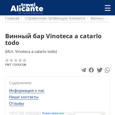
Перейти к основному содержанию
☰
Главная
Справочная провинции Аликанте
Винные мага
ГОРОДА
СПРАВОЧНАЯ
Винный бар Vinoteca a catarlo
ПИТАНИЕ
ПРОЖИВАНИЕ
todo
ПЛЯЖИ
(Исп. Vinoteca a catarlo todo)
ДОСТОПРИМЕЧАТЕЛЬНОСТИ
КЕМПИНГ
Нет голосов
КОМАРКИ (РАЙОНЫ)
РЕЦЕПТЫ
Содержимое:
ПРЕДЛОЖЕНИЯ
Информация о нас
СТАТЬИ
Наши контакты
УСЛУГИ
Отзывы