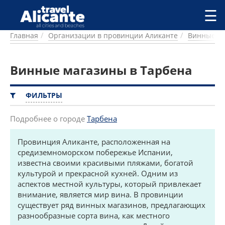
Перейти к основному содержанию
☰
Главная
Организации в провинции Аликанте
Винные м
ГОРОДА
СПРАВОЧНАЯ
Винные магазины в Тарбена
ПИТАНИЕ
ПРОЖИВАНИЕ
ПЛЯЖИ
ФИЛЬТРЫ
ДОСТОПРИМЕЧАТЕЛЬНОСТИ
КЕМПИНГ
Подробнее о городе
Тарбена
КОМАРКИ (РАЙОНЫ)
Провинция Аликанте, расположенная на
РЕЦЕПТЫ
средиземноморском побережье Испании,
известна своими красивыми пляжами, богатой
ПРЕДЛОЖЕНИЯ
культурой и прекрасной кухней. Одним из
СТАТЬИ
аспектов местной культуры, который привлекает
УСЛУГИ
внимание, является мир вина. В провинции
существует ряд винных магазинов, предлагающих
разнообразные сорта вина, как местного