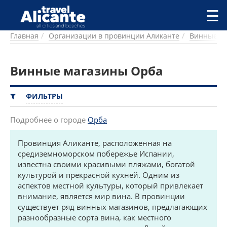
Перейти к основному содержанию
☰
Главная
Организации в провинции Аликанте
Винные м
ГОРОДА
СПРАВОЧНАЯ
Винные магазины Орба
ПИТАНИЕ
ПРОЖИВАНИЕ
ПЛЯЖИ
ФИЛЬТРЫ
ДОСТОПРИМЕЧАТЕЛЬНОСТИ
КЕМПИНГ
Подробнее о городе
Орба
КОМАРКИ (РАЙОНЫ)
Провинция Аликанте, расположенная на
РЕЦЕПТЫ
средиземноморском побережье Испании,
известна своими красивыми пляжами, богатой
ПРЕДЛОЖЕНИЯ
культурой и прекрасной кухней. Одним из
СТАТЬИ
аспектов местной культуры, который привлекает
УСЛУГИ
внимание, является мир вина. В провинции
существует ряд винных магазинов, предлагающих
разнообразные сорта вина, как местного