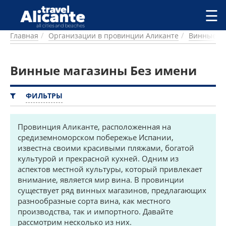
Перейти к основному содержанию
☰
Главная
Организации в провинции Аликанте
Винные м
ГОРОДА
СПРАВОЧНАЯ
Винные магазины Без имени
ПИТАНИЕ
ПРОЖИВАНИЕ
ПЛЯЖИ
ФИЛЬТРЫ
ДОСТОПРИМЕЧАТЕЛЬНОСТИ
КЕМПИНГ
Провинция Аликанте, расположенная на
КОМАРКИ (РАЙОНЫ)
средиземноморском побережье Испании,
РЕЦЕПТЫ
известна своими красивыми пляжами, богатой
культурой и прекрасной кухней. Одним из
ПРЕДЛОЖЕНИЯ
аспектов местной культуры, который привлекает
внимание, является мир вина. В провинции
СТАТЬИ
существует ряд винных магазинов, предлагающих
УСЛУГИ
разнообразные сорта вина, как местного
производства, так и импортного. Давайте
рассмотрим несколько из них.