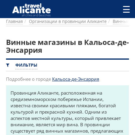
Перейти к основному содержанию
☰
Главная
Организации в провинции Аликанте
Винные м
ГОРОДА
СПРАВОЧНАЯ
Винные магазины в Кальоса-де-
ПИТАНИЕ
ПРОЖИВАНИЕ
Энсаррия
ПЛЯЖИ
ДОСТОПРИМЕЧАТЕЛЬНОСТИ
ФИЛЬТРЫ
КЕМПИНГ
КОМАРКИ (РАЙОНЫ)
Подробнее о городе
Кальоса-де-Энсаррия
РЕЦЕПТЫ
Провинция Аликанте, расположенная на
средиземноморском побережье Испании,
ПРЕДЛОЖЕНИЯ
известна своими красивыми пляжами, богатой
СТАТЬИ
культурой и прекрасной кухней. Одним из
УСЛУГИ
аспектов местной культуры, который привлекает
внимание, является мир вина. В провинции
существует ряд винных магазинов, предлагающих