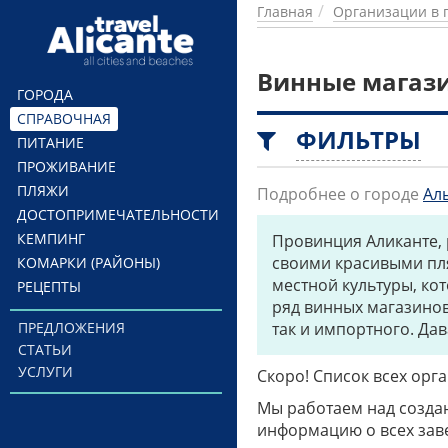
Перейти к основному содержанию
Главная
Организации в 
Винные магаз
ГОРОДА
СПРАВОЧНАЯ
ФИЛЬТРЫ
ПИТАНИЕ
ПРОЖИВАНИЕ
ПЛЯЖИ
Подробнее о городе
Ал
ДОСТОПРИМЕЧАТЕЛЬНОСТИ
КЕМПИНГ
Провинция Аликанте,
своими красивыми пля
КОМАРКИ (РАЙОНЫ)
местной культуры, ко
РЕЦЕПТЫ
ряд винных магазинов
ПРЕДЛОЖЕНИЯ
так и импортного. Да
СТАТЬИ
УСЛУГИ
Скоро! Список всех ор
Мы работаем над созда
информацию о всех заве