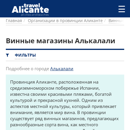
Перейти к основному содержанию
☰
Главная
Организации в провинции Аликанте
Винные м
ГОРОДА
СПРАВОЧНАЯ
Винные магазины Алькалали
ПИТАНИЕ
ПРОЖИВАНИЕ
ПЛЯЖИ
ФИЛЬТРЫ
ДОСТОПРИМЕЧАТЕЛЬНОСТИ
КЕМПИНГ
Подробнее о городе
Алькалали
КОМАРКИ (РАЙОНЫ)
Провинция Аликанте, расположенная на
РЕЦЕПТЫ
средиземноморском побережье Испании,
известна своими красивыми пляжами, богатой
ПРЕДЛОЖЕНИЯ
культурой и прекрасной кухней. Одним из
СТАТЬИ
аспектов местной культуры, который привлекает
УСЛУГИ
внимание, является мир вина. В провинции
существует ряд винных магазинов, предлагающих
разнообразные сорта вина, как местного