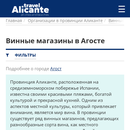
Перейти к основному содержанию
☰
Главная
Организации в провинции Аликанте
Винные м
ГОРОДА
СПРАВОЧНАЯ
Винные магазины в Агосте
ПИТАНИЕ
ПРОЖИВАНИЕ
ПЛЯЖИ
ФИЛЬТРЫ
ДОСТОПРИМЕЧАТЕЛЬНОСТИ
КЕМПИНГ
Подробнее о городе
Агост
КОМАРКИ (РАЙОНЫ)
Провинция Аликанте, расположенная на
РЕЦЕПТЫ
средиземноморском побережье Испании,
известна своими красивыми пляжами, богатой
ПРЕДЛОЖЕНИЯ
культурой и прекрасной кухней. Одним из
СТАТЬИ
аспектов местной культуры, который привлекает
УСЛУГИ
внимание, является мир вина. В провинции
существует ряд винных магазинов, предлагающих
разнообразные сорта вина, как местного