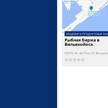
ВЕЩЕВЫЕ И ПРОДУКТОВЫЕ РЫ
Рыбная биржа в
Вильяхойоса
03570, Av. del Port, 37, Вильях
Сейчас открыто!
Сейчас закрыто!