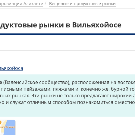
провинции Аликанте
Вещевые и продуктовые рынки
дуктовые рынки в Вильяхойосе
1
льяхойоса
е
(Валенсийское сообщество), расположенная на восток
описными пейзажами, пляжами и, конечно же, бурной т
тных рынках. Эти рынки не только предлагают широкий 
 но и служат отличным способом познакомиться с местно