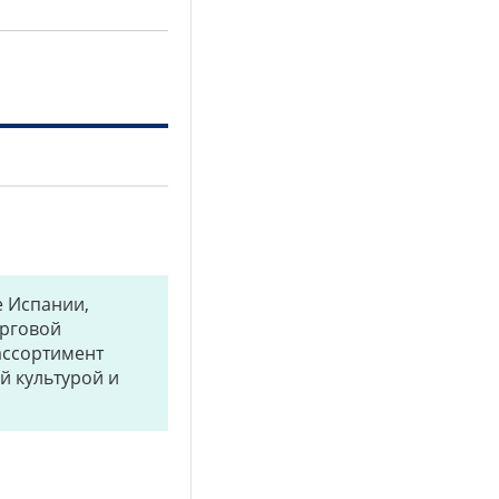
е Испании,
орговой
ассортимент
й культурой и