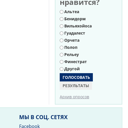
нравится?
Варианты
Альтеа
Бенидорм
Вильяхойоса
Гуадалест
Орчета
Полоп
Рельеу
Финестрат
Другой
РЕЗУЛЬТАТЫ
Архив опросов
МЫ В СОЦ. СЕТЯХ
Facebook