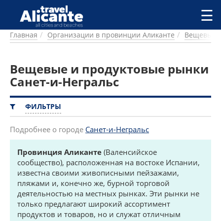
Перейти к основному содержанию
☰
Главная
Организации в провинции Аликанте
Вещевые и
ГОРОДА
СПРАВОЧНАЯ
Вещевые и продуктовые рынки
ПИТАНИЕ
ПРОЖИВАНИЕ
Санет-и-Негральс
ПЛЯЖИ
ДОСТОПРИМЕЧАТЕЛЬНОСТИ
ФИЛЬТРЫ
КЕМПИНГ
КОМАРКИ (РАЙОНЫ)
Подробнее о городе
Санет-и-Негральс
РЕЦЕПТЫ
Провинция Аликанте
(Валенсийское
сообщество), расположенная на востоке Испании,
ПРЕДЛОЖЕНИЯ
известна своими живописными пейзажами,
СТАТЬИ
пляжами и, конечно же, бурной торговой
УСЛУГИ
деятельностью на местных рынках. Эти рынки не
только предлагают широкий ассортимент
продуктов и товаров, но и служат отличным