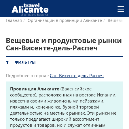
Перейти к основному содержанию
☰
Главная
Организации в провинции Аликанте
Вещевые и
ГОРОДА
СПРАВОЧНАЯ
Вещевые и продуктовые рынки
ПИТАНИЕ
ПРОЖИВАНИЕ
Сан-Висенте-дель-Распеч
ПЛЯЖИ
ДОСТОПРИМЕЧАТЕЛЬНОСТИ
ФИЛЬТРЫ
КЕМПИНГ
КОМАРКИ (РАЙОНЫ)
Подробнее о городе
Сан-Висенте-дель-Распеч
РЕЦЕПТЫ
Провинция Аликанте
(Валенсийское
сообщество), расположенная на востоке Испании,
ПРЕДЛОЖЕНИЯ
известна своими живописными пейзажами,
СТАТЬИ
пляжами и, конечно же, бурной торговой
УСЛУГИ
деятельностью на местных рынках. Эти рынки не
только предлагают широкий ассортимент
продуктов и товаров, но и служат отличным