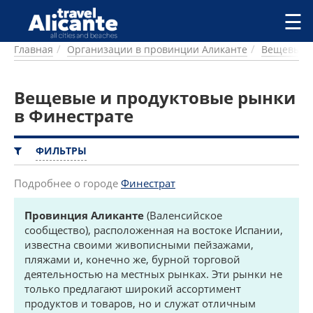
Перейти к основному содержанию
☰
Главная
Организации в провинции Аликанте
Вещевые и
ГОРОДА
СПРАВОЧНАЯ
Вещевые и продуктовые рынки
ПИТАНИЕ
ПРОЖИВАНИЕ
в Финестрате
ПЛЯЖИ
ДОСТОПРИМЕЧАТЕЛЬНОСТИ
ФИЛЬТРЫ
КЕМПИНГ
КОМАРКИ (РАЙОНЫ)
Подробнее о городе
Финестрат
РЕЦЕПТЫ
Провинция Аликанте
(Валенсийское
сообщество), расположенная на востоке Испании,
ПРЕДЛОЖЕНИЯ
известна своими живописными пейзажами,
СТАТЬИ
пляжами и, конечно же, бурной торговой
УСЛУГИ
деятельностью на местных рынках. Эти рынки не
только предлагают широкий ассортимент
продуктов и товаров, но и служат отличным