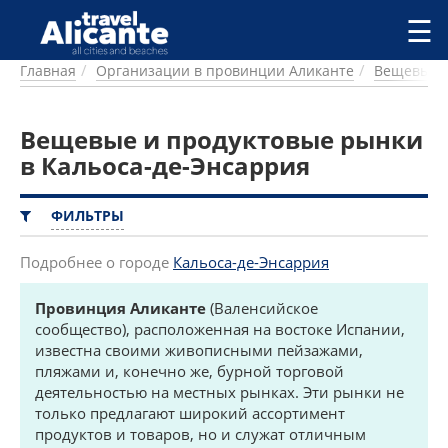
Перейти к основному содержанию
☰
Главная
Организации в провинции Аликанте
Вещевые и
ГОРОДА
СПРАВОЧНАЯ
Вещевые и продуктовые рынки
ПИТАНИЕ
ПРОЖИВАНИЕ
в Кальоса-де-Энсаррия
ПЛЯЖИ
ДОСТОПРИМЕЧАТЕЛЬНОСТИ
ФИЛЬТРЫ
КЕМПИНГ
КОМАРКИ (РАЙОНЫ)
Подробнее о городе
Кальоса-де-Энсаррия
РЕЦЕПТЫ
Провинция Аликанте
(Валенсийское
сообщество), расположенная на востоке Испании,
ПРЕДЛОЖЕНИЯ
известна своими живописными пейзажами,
СТАТЬИ
пляжами и, конечно же, бурной торговой
УСЛУГИ
деятельностью на местных рынках. Эти рынки не
только предлагают широкий ассортимент
продуктов и товаров, но и служат отличным