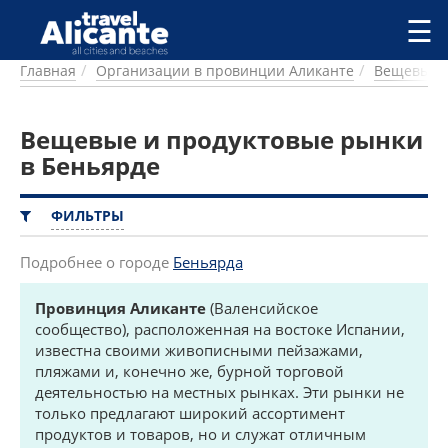
Перейти к основному содержанию
☰
Главная
Организации в провинции Аликанте
Вещевые и
ГОРОДА
СПРАВОЧНАЯ
Вещевые и продуктовые рынки
ПИТАНИЕ
ПРОЖИВАНИЕ
в Беньярде
ПЛЯЖИ
ДОСТОПРИМЕЧАТЕЛЬНОСТИ
ФИЛЬТРЫ
КЕМПИНГ
КОМАРКИ (РАЙОНЫ)
Подробнее о городе
Беньярда
РЕЦЕПТЫ
Провинция Аликанте
(Валенсийское
сообщество), расположенная на востоке Испании,
ПРЕДЛОЖЕНИЯ
известна своими живописными пейзажами,
СТАТЬИ
пляжами и, конечно же, бурной торговой
УСЛУГИ
деятельностью на местных рынках. Эти рынки не
только предлагают широкий ассортимент
продуктов и товаров, но и служат отличным