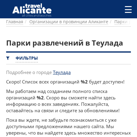
Перейти к основному содержанию
☰
Главная
Организации в провинции Аликанте
Парки раз
ГОРОДА
СПРАВОЧНАЯ
Парки развлечений в Теулада
ПИТАНИЕ
ПРОЖИВАНИЕ
ПЛЯЖИ
ФИЛЬТРЫ
ДОСТОПРИМЕЧАТЕЛЬНОСТИ
КЕМПИНГ
Подробнее о городе
Теулада
КОМАРКИ (РАЙОНЫ)
Скоро! Список всех организаций
%2
будет доступен!
РЕЦЕПТЫ
Мы работаем над созданием полного списка
организаций
%2
. Скоро вы сможете найти здесь
ПРЕДЛОЖЕНИЯ
информацию о всех заведениях. Пожалуйста,
СТАТЬИ
оставайтесь на связи и следите за обновлениями!
УСЛУГИ
Пока вы ждете, не забудьте познакомиться с уже
доступными предложениями нашего сайта. Мы
уверены, что вы найдете здесь множество интересных