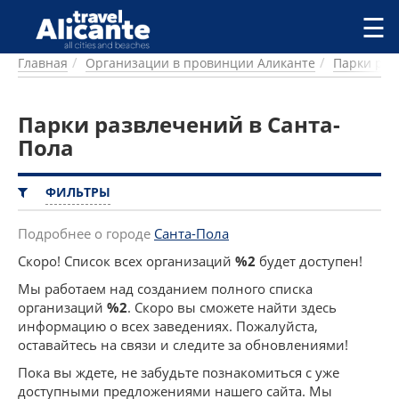
Перейти к основному содержанию
☰
Главная
Организации в провинции Аликанте
Парки раз
ГОРОДА
СПРАВОЧНАЯ
Парки развлечений в Санта-
ПИТАНИЕ
ПРОЖИВАНИЕ
Пола
ПЛЯЖИ
ДОСТОПРИМЕЧАТЕЛЬНОСТИ
ФИЛЬТРЫ
КЕМПИНГ
КОМАРКИ (РАЙОНЫ)
Подробнее о городе
Санта-Пола
РЕЦЕПТЫ
Скоро! Список всех организаций
%2
будет доступен!
Мы работаем над созданием полного списка
ПРЕДЛОЖЕНИЯ
организаций
%2
. Скоро вы сможете найти здесь
СТАТЬИ
информацию о всех заведениях. Пожалуйста,
УСЛУГИ
оставайтесь на связи и следите за обновлениями!
Пока вы ждете, не забудьте познакомиться с уже
доступными предложениями нашего сайта. Мы