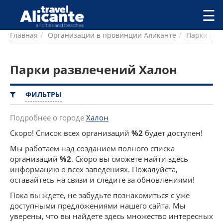
Перейти к основному содержанию
☰
Главная
Организации в провинции Аликанте
Парки раз
ГОРОДА
СПРАВОЧНАЯ
Парки развлечений Халон
ПИТАНИЕ
ПРОЖИВАНИЕ
ПЛЯЖИ
ФИЛЬТРЫ
ДОСТОПРИМЕЧАТЕЛЬНОСТИ
КЕМПИНГ
Подробнее о городе
Халон
КОМАРКИ (РАЙОНЫ)
Скоро! Список всех организаций
%2
будет доступен!
РЕЦЕПТЫ
Мы работаем над созданием полного списка
организаций
%2
. Скоро вы сможете найти здесь
ПРЕДЛОЖЕНИЯ
информацию о всех заведениях. Пожалуйста,
СТАТЬИ
оставайтесь на связи и следите за обновлениями!
УСЛУГИ
Пока вы ждете, не забудьте познакомиться с уже
доступными предложениями нашего сайта. Мы
уверены, что вы найдете здесь множество интересных