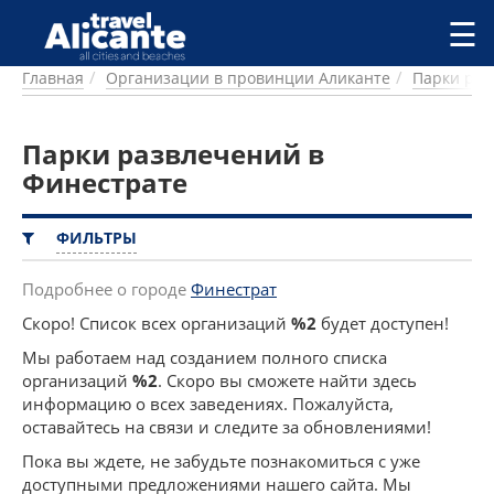
Перейти к основному содержанию
☰
Главная
Организации в провинции Аликанте
Парки раз
ГОРОДА
СПРАВОЧНАЯ
Парки развлечений в
ПИТАНИЕ
ПРОЖИВАНИЕ
Финестрате
ПЛЯЖИ
ДОСТОПРИМЕЧАТЕЛЬНОСТИ
ФИЛЬТРЫ
КЕМПИНГ
КОМАРКИ (РАЙОНЫ)
Подробнее о городе
Финестрат
РЕЦЕПТЫ
Скоро! Список всех организаций
%2
будет доступен!
Мы работаем над созданием полного списка
ПРЕДЛОЖЕНИЯ
организаций
%2
. Скоро вы сможете найти здесь
СТАТЬИ
информацию о всех заведениях. Пожалуйста,
УСЛУГИ
оставайтесь на связи и следите за обновлениями!
Пока вы ждете, не забудьте познакомиться с уже
доступными предложениями нашего сайта. Мы