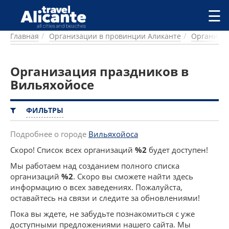
Перейти к основному содержанию
☰
Главная
Организации в провинции Аликанте
Организац
ГОРОДА
СПРАВОЧНАЯ
Организация праздников в
ПИТАНИЕ
ПРОЖИВАНИЕ
Вильяхойосе
ПЛЯЖИ
ДОСТОПРИМЕЧАТЕЛЬНОСТИ
ФИЛЬТРЫ
КЕМПИНГ
КОМАРКИ (РАЙОНЫ)
Подробнее о городе
Вильяхойоса
РЕЦЕПТЫ
Скоро! Список всех организаций
%2
будет доступен!
Мы работаем над созданием полного списка
ПРЕДЛОЖЕНИЯ
организаций
%2
. Скоро вы сможете найти здесь
СТАТЬИ
информацию о всех заведениях. Пожалуйста,
УСЛУГИ
оставайтесь на связи и следите за обновлениями!
Пока вы ждете, не забудьте познакомиться с уже
доступными предложениями нашего сайта. Мы