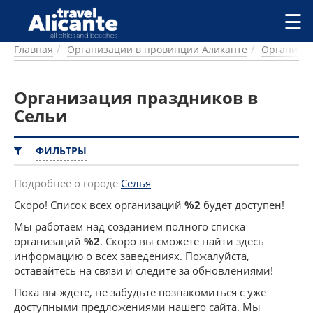
Перейти к основному содержанию
☰
Главная
Организации в провинции Аликанте
Организац
ГОРОДА
СПРАВОЧНАЯ
Организация праздников в
ПИТАНИЕ
ПРОЖИВАНИЕ
Сельи
ПЛЯЖИ
ДОСТОПРИМЕЧАТЕЛЬНОСТИ
ФИЛЬТРЫ
КЕМПИНГ
КОМАРКИ (РАЙОНЫ)
Подробнее о городе
Селья
РЕЦЕПТЫ
Скоро! Список всех организаций
%2
будет доступен!
Мы работаем над созданием полного списка
ПРЕДЛОЖЕНИЯ
организаций
%2
. Скоро вы сможете найти здесь
СТАТЬИ
информацию о всех заведениях. Пожалуйста,
УСЛУГИ
оставайтесь на связи и следите за обновлениями!
Пока вы ждете, не забудьте познакомиться с уже
доступными предложениями нашего сайта. Мы