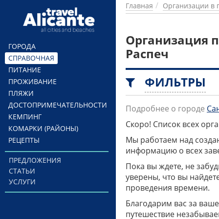
Перейти к основному содержанию
Главная
Организации в 
Организация п
ГОРОДА
Распеч
СПРАВОЧНАЯ
ПИТАНИЕ
ФИЛЬТРЫ
ПРОЖИВАНИЕ
ПЛЯЖИ
ДОСТОПРИМЕЧАТЕЛЬНОСТИ
Подробнее о городе
Са
КЕМПИНГ
Скоро! Список всех ор
КОМАРКИ (РАЙОНЫ)
Мы работаем над созда
РЕЦЕПТЫ
информацию о всех заве
ПРЕДЛОЖЕНИЯ
Пока вы ждете, не забу
СТАТЬИ
уверены, что вы найдет
УСЛУГИ
проведения времени.
Благодарим вас за ваше
путешествие незабывае