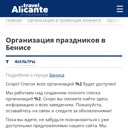
Перейти к основному содержанию
☰
Главная
Организации в провинции Аликанте
Организац
ГОРОДА
СПРАВОЧНАЯ
Организация праздников в
ПИТАНИЕ
ПРОЖИВАНИЕ
Бенисе
ПЛЯЖИ
ДОСТОПРИМЕЧАТЕЛЬНОСТИ
ФИЛЬТРЫ
КЕМПИНГ
КОМАРКИ (РАЙОНЫ)
Подробнее о городе
Бениса
РЕЦЕПТЫ
Скоро! Список всех организаций
%2
будет доступен!
Мы работаем над созданием полного списка
ПРЕДЛОЖЕНИЯ
организаций
%2
. Скоро вы сможете найти здесь
СТАТЬИ
информацию о всех заведениях. Пожалуйста,
УСЛУГИ
оставайтесь на связи и следите за обновлениями!
Пока вы ждете, не забудьте познакомиться с уже
доступными предложениями нашего сайта. Мы