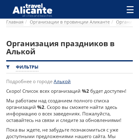
Перейти к основному содержанию
☰
Главная
Организации в провинции Аликанте
Организац
ГОРОДА
СПРАВОЧНАЯ
Организация праздников в
ПИТАНИЕ
ПРОЖИВАНИЕ
Алькой
ПЛЯЖИ
ДОСТОПРИМЕЧАТЕЛЬНОСТИ
ФИЛЬТРЫ
КЕМПИНГ
КОМАРКИ (РАЙОНЫ)
Подробнее о городе
Алькой
РЕЦЕПТЫ
Скоро! Список всех организаций
%2
будет доступен!
Мы работаем над созданием полного списка
ПРЕДЛОЖЕНИЯ
организаций
%2
. Скоро вы сможете найти здесь
СТАТЬИ
информацию о всех заведениях. Пожалуйста,
УСЛУГИ
оставайтесь на связи и следите за обновлениями!
Пока вы ждете, не забудьте познакомиться с уже
доступными предложениями нашего сайта. Мы