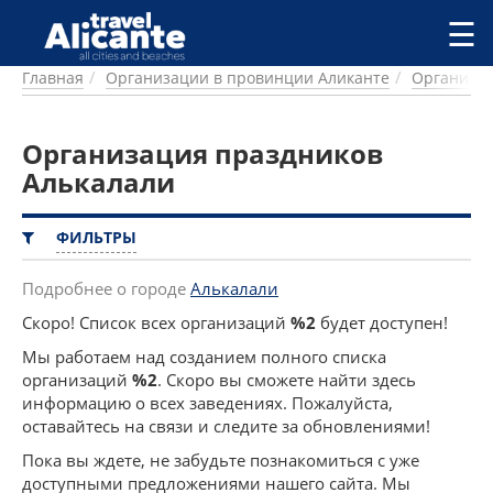
Перейти к основному содержанию
☰
Главная
Организации в провинции Аликанте
Организац
ГОРОДА
СПРАВОЧНАЯ
Организация праздников
ПИТАНИЕ
ПРОЖИВАНИЕ
Алькалали
ПЛЯЖИ
ДОСТОПРИМЕЧАТЕЛЬНОСТИ
ФИЛЬТРЫ
КЕМПИНГ
КОМАРКИ (РАЙОНЫ)
Подробнее о городе
Алькалали
РЕЦЕПТЫ
Скоро! Список всех организаций
%2
будет доступен!
Мы работаем над созданием полного списка
ПРЕДЛОЖЕНИЯ
организаций
%2
. Скоро вы сможете найти здесь
СТАТЬИ
информацию о всех заведениях. Пожалуйста,
УСЛУГИ
оставайтесь на связи и следите за обновлениями!
Пока вы ждете, не забудьте познакомиться с уже
доступными предложениями нашего сайта. Мы