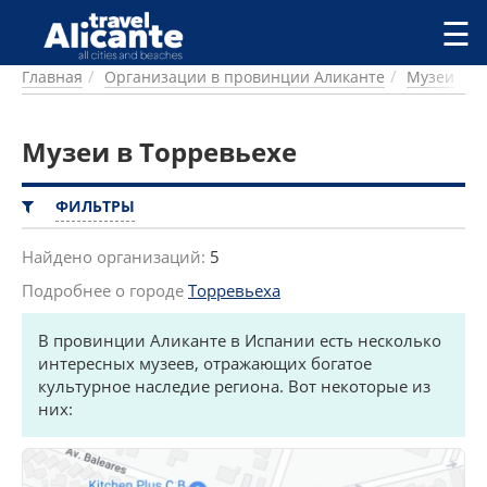
Перейти к основному содержанию
☰
Главная
Организации в провинции Аликанте
Музеи
ГОРОДА
СПРАВОЧНАЯ
Музеи в Торревьехе
ПИТАНИЕ
ПРОЖИВАНИЕ
ПЛЯЖИ
ФИЛЬТРЫ
ДОСТОПРИМЕЧАТЕЛЬНОСТИ
КЕМПИНГ
Найдено организаций:
5
КОМАРКИ (РАЙОНЫ)
Подробнее о городе
Торревьеха
РЕЦЕПТЫ
В провинции Аликанте в Испании есть несколько
ПРЕДЛОЖЕНИЯ
интересных музеев, отражающих богатое
культурное наследие региона. Вот некоторые из
СТАТЬИ
них:
УСЛУГИ