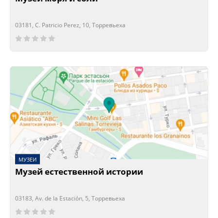
03181, C. Patricio Perez, 10, Торревьеха
Сейчас открыто!
Сейчас закрыто!
МУЗЕИ
Музей естественной истории
03183, Av. de la Estación, 5, Торревьеха
Сейчас открыто!
Сейчас закрыто!