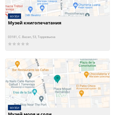
МУЗЕИ
Музей книгопечатания
03181, C. Bazan, 53, Торревьеха
Сейчас открыто!
Сейчас закрыто!
МУЗЕИ
Музей моря и соли