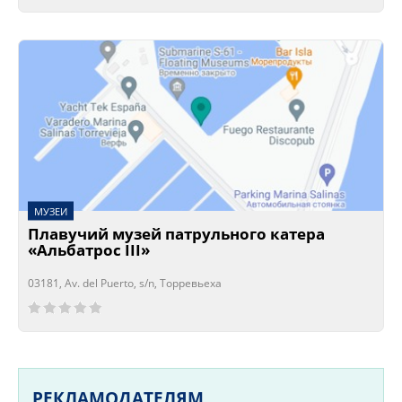
МУЗЕИ
Плавучий музей патрульного катера
«Альбатрос III»
03181, Av. del Puerto, s/n, Торревьеха
Сейчас открыто!
Сейчас закрыто!
РЕКЛАМОДАТЕЛЯМ