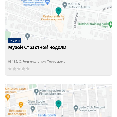
МУЗЕИ
Музей Страстной недели
03185, C. Formentera, s/n, Торревьеха
Сейчас открыто!
Сейчас закрыто!