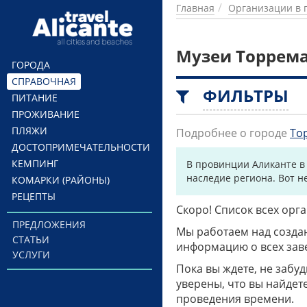
Перейти к основному содержанию
Главная
Организации в 
Музеи Торрем
ГОРОДА
СПРАВОЧНАЯ
ФИЛЬТРЫ
ПИТАНИЕ
ПРОЖИВАНИЕ
ПЛЯЖИ
Подробнее о городе
То
ДОСТОПРИМЕЧАТЕЛЬНОСТИ
КЕМПИНГ
В провинции Аликанте в
наследие региона. Вот н
КОМАРКИ (РАЙОНЫ)
РЕЦЕПТЫ
Скоро! Список всех ор
ПРЕДЛОЖЕНИЯ
Мы работаем над созда
СТАТЬИ
информацию о всех заве
УСЛУГИ
Пока вы ждете, не забу
уверены, что вы найдет
проведения времени.