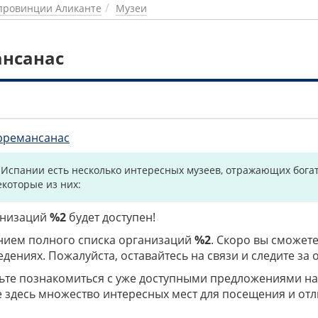
провинции Аликанте
Музеи
ансанас
рремансанас
 Испании есть несколько интересных музеев, отражающих богат
екоторые из них:
ганизаций
%2
будет доступен!
нием полного списка организаций
%2
. Скоро вы сможете
дениях. Пожалуйста, оставайтесь на связи и следите за
дьте познакомиться с уже доступными предложениями н
е здесь множество интересных мест для посещения и от