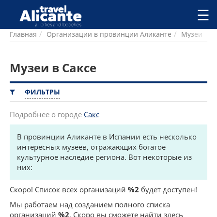
Перейти к основному содержанию
☰
Главная
Организации в провинции Аликанте
Музеи
ГОРОДА
СПРАВОЧНАЯ
Музеи в Саксе
ПИТАНИЕ
ПРОЖИВАНИЕ
ПЛЯЖИ
ФИЛЬТРЫ
ДОСТОПРИМЕЧАТЕЛЬНОСТИ
КЕМПИНГ
Подробнее о городе
Сакс
КОМАРКИ (РАЙОНЫ)
В провинции Аликанте в Испании есть несколько
РЕЦЕПТЫ
интересных музеев, отражающих богатое
культурное наследие региона. Вот некоторые из
ПРЕДЛОЖЕНИЯ
них:
СТАТЬИ
УСЛУГИ
Скоро! Список всех организаций
%2
будет доступен!
Мы работаем над созданием полного списка
организаций
%2
. Скоро вы сможете найти здесь