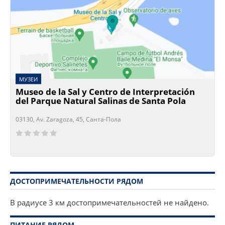
МУЗЕИ
Museo de la Sal y Centro de Interpretación
del Parque Natural Salinas de Santa Pola
03130, Av. Zaragoza, 45, Санта-Пола
Сейчас открыто!
Сейчас закрыто!
ДОСТОПРИМЕЧАТЕЛЬНОСТИ РЯДОМ
В радиусе 3 км достопримечательностей не найдено.
ПИТАНИЕ РЯДОМ