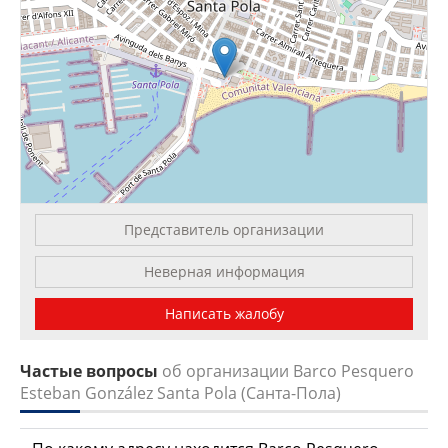
Представитель организации
Leaflet
| OSM Mapnik
Неверная информация
Написать жалобу
Частые вопросы
об организации Barco Pesquero
Esteban González Santa Pola (Санта-Пола)