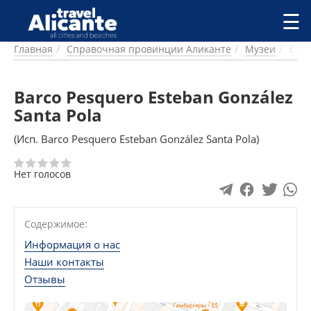
Перейти к основному содержанию
☰
Главная
Справочная провинции Аликанте
Музеи
Сан
ГОРОДА
СПРАВОЧНАЯ
Barco Pesquero Esteban González
ПИТАНИЕ
ПРОЖИВАНИЕ
Santa Pola
ПЛЯЖИ
(Исп. Barco Pesquero Esteban González Santa Pola)
ДОСТОПРИМЕЧАТЕЛЬНОСТИ
КЕМПИНГ
Нет голосов
КОМАРКИ (РАЙОНЫ)
РЕЦЕПТЫ
Содержимое:
ПРЕДЛОЖЕНИЯ
Информация о нас
СТАТЬИ
Наши контакты
УСЛУГИ
Отзывы