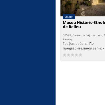
МУЗЕИ
Museu Històric-Etnol
de Relleu
03578, Carrer de l'Ajuntament, 
Рельеу
График работы:
По
предварительной записи