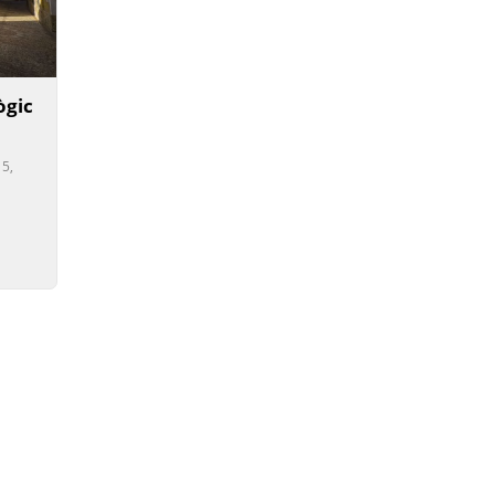
ògic
15,