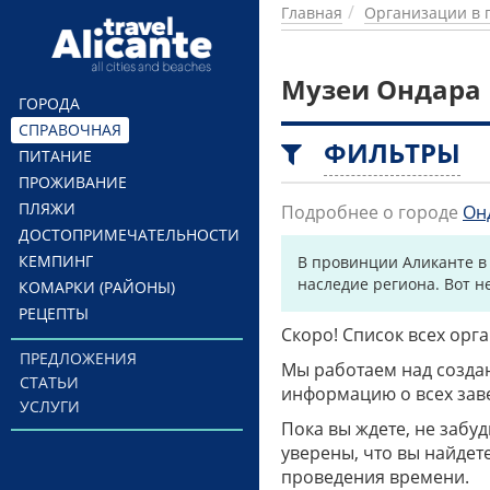
Перейти к основному содержанию
Главная
Организации в 
Музеи Ондара
ГОРОДА
СПРАВОЧНАЯ
ФИЛЬТРЫ
ПИТАНИЕ
ПРОЖИВАНИЕ
ПЛЯЖИ
Подробнее о городе
Он
ДОСТОПРИМЕЧАТЕЛЬНОСТИ
КЕМПИНГ
В провинции Аликанте в
наследие региона. Вот н
КОМАРКИ (РАЙОНЫ)
РЕЦЕПТЫ
Скоро! Список всех ор
ПРЕДЛОЖЕНИЯ
Мы работаем над созда
СТАТЬИ
информацию о всех заве
УСЛУГИ
Пока вы ждете, не забу
уверены, что вы найдет
проведения времени.